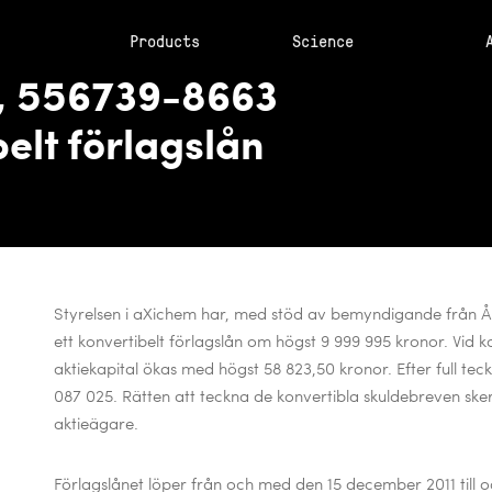
Products
Science
, 556739-8663
elt förlagslån
Styrelsen i aXichem har, med stöd av bemyndigande från Å
ett konvertibelt
förlagslån om högst 9 999 995 kronor. Vid k
aktiekapital ökas med högst 58 823,50
kronor. Efter full tec
087 025. Rätten att teckna de konvertibla skuldebreven
ske
aktieägare.
Förlagslånet löper från och med den 15 december 2011 til