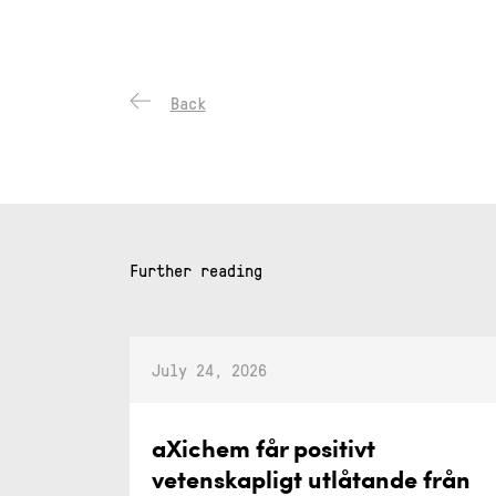
Back
Further reading
July 24, 2026
aXichem får positivt
vetenskapligt utlåtande från