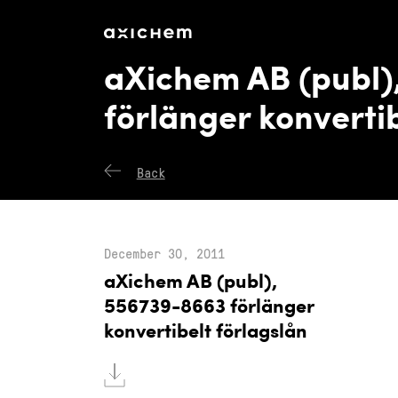
axichem.se
Press releases
aXichem AB (publ)
förlänger konvertib
Back
December 30, 2011
aXichem AB (publ),
556739-8663 förlänger
konvertibelt förlagslån