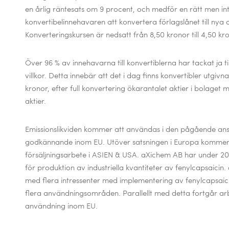
en årlig
räntesats om 9 procent, och medför en rätt men int
konvertibelinnehavaren att konvertera
förlagslånet till nya 
Konverteringskursen är nedsatt från 8,50 kronor till 4,50 kr
Över 96 % av innehavarna till konvertiblerna har tackat ja 
villkor. Detta
innebär att det i dag finns konvertibler utgivn
kronor, efter full konvertering
ökarantalet aktier i bolaget m
aktier.
Emissionslikviden kommer att användas i den pågående an
godkännande inom EU.
Utöver satsningen i Europa kommer m
försäljningsarbete i ASIEN & USA. aXichem AB har
under 201
för produktion av industriella kvantiteter av fenylcapsaici
med flera intressenter med implementering av fenylcapsaicin
flera
användningsområden. Parallellt med detta fortgår a
användning inom EU.