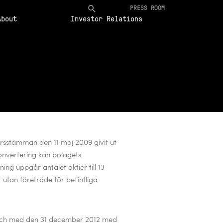
PRESS ROOM
About
Investor Relations
rsstämman den 11 maj 2009 givit ut
onvertering kan bolagets
kning uppgår antalet aktier till 13
r utan företräde för befintliga
l och med den 31 december 2012 med