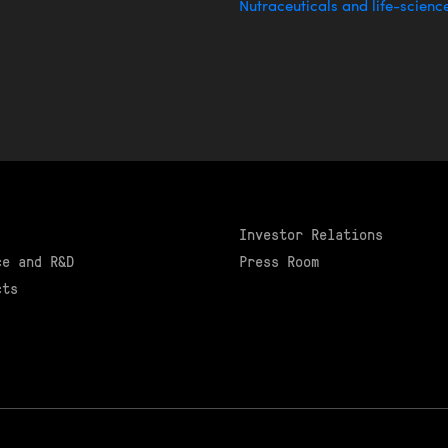
Nutraceuticals and life-scienc
Investor Relations
ce and R&D
Press Room
cts