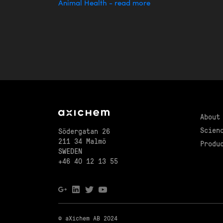
Animal Health - read more
About
Scien
Södergatan 26
211 34 Malmö
Produ
SWEDEN
+46 40 12 13 55
© aXichem AB 2024