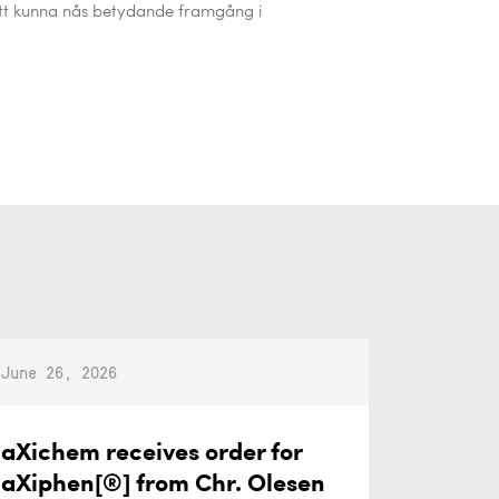
tt kunna nås betydande framgång i
June 26, 2026
aXichem receives order for
aXiphen[®] from Chr. Olesen