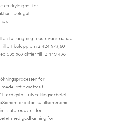
e en skyldighet för
aktier i bolaget.
onor.
till en förlängning med ovanstående
a till ett belopp om 2 424 973,50
ed 538 883 aktier till 12 449 438
sökningsprocessen för
edel att avsättas till
1 färdigställt utvecklingsarbetet
n. aXichem
arbetar nu tillsammans
 i slutprodukter för
rbetet med godkänning för