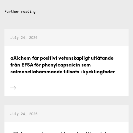
Further reading
July 24, 2026
aXichem får positivt vetenskapligt utlåtande
från EFSA för phenylcapsaicin som
salmonellahämmande tillsats i kycklingfoder
July 24, 2026