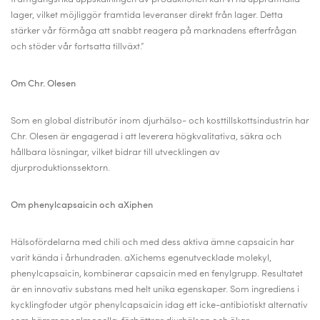
lager, vilket möjliggör framtida leveranser direkt från lager. Detta
stärker vår förmåga att snabbt reagera på marknadens efterfrågan
och stöder vår fortsatta tillväxt.”
Om Chr. Olesen
Som en global distributör inom djurhälso- och kosttillskottsindustrin har
Chr. Olesen är engagerad i att leverera högkvalitativa, säkra och
hållbara lösningar, vilket bidrar till utvecklingen av
djurproduktionssektorn.
Om phenylcapsaicin och aXiphen
Hälsofördelarna med chili och med dess aktiva ämne capsaicin har
varit kända i århundraden. aXichems egenutvecklade molekyl,
phenylcapsaicin, kombinerar capsaicin med en fenylgrupp. Resultatet
är en innovativ substans med helt unika egenskaper.
Som ingrediens i
kycklingfoder utgör phenylcapsaicin idag ett icke-antibiotiskt alternativ