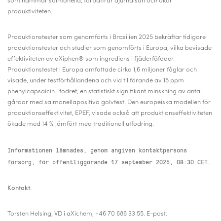
som hämmar salmonella, förbättrar djurhälsan och ökar
produktiviteten.
Produktionstester som genomförts i Brasilien 2025 bekräftar tidigare
produktionstester och studier som genomförts i Europa, vilka bevisade
effektiviteten av aXiphen® som ingrediens i fjäderfäfoder.
Produktionstestet i Europa omfattade cirka 1,6 miljoner fåglar och
visade, under testförhållandena och vid tillförande av 15 ppm
phenylcapsaicin i fodret, en statistiskt signifikant minskning av antal
gårdar med salmonellapositiva golvtest. Den europeiska modellen för
produktionseffektivitet, EPEF, visade också att produktionseffektiviteten
ökade med 14 % jämfört med traditionell utfodring.
Informationen lämnades, genom angiven kontaktpersons
försorg, för offentliggörande 17 september 2025, 08:30 CET.
Kontakt
:
Torsten Helsing, VD i aXichem, +46 70 686 33 55.
E-post: