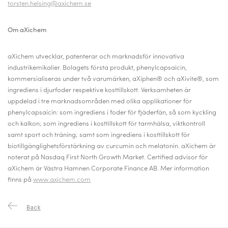
torsten.helsing@axichem.se
Om aXichem
aXichem utvecklar, patenterar och marknadsför innovativa
industrikemikalier. Bolagets första produkt, phenylcapsaicin,
kommersialiseras under två varumärken, aXiphen® och aXivite®, som
ingrediens i djurfoder respektive kosttillskott. Verksamheten är
uppdelad i tre marknadsområden med olika applikationer för
phenylcapsaicin: som ingrediens i foder för fjäderfän, så som kyckling
och kalkon; som ingrediens i kosttillskott för tarmhälsa, viktkontroll
samt sport och träning; samt som ingrediens i kosttillskott för
biotillgänglighetsförstärkning av curcumin och melatonin. aXichem är
noterat på Nasdaq First North Growth Market.
Certified advisor för
aXichem är Västra Hamnen Corporate Finance AB.
Mer information
finns på
www.axichem.com
Back