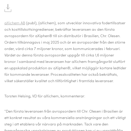
aXichem AB
(publ), (aXichem),
som utvecklar innovativa fodertillsatser
och kosttillskottsingredienser, bekräftar leveransen av den första
avropsordern för aXiphen® till sin distributör i Brasilien, Chr. Olesen.
Ordern tillkännagavs i maj 2025 och är en avropsorder från den större
order, värd cirka 7 miljoner kronor, som kommunicerades i februari.
Värdet av denna första avropsorder uppgår till cirka 1,6 miljoner
kronor. I samband med leveransen har aXichem framgångsrikt slutfört
en uppskalad produktion av aXiphen®, vilket möjliggör kortare ledtider
för kommande leveranser. Processkvaliteten har också bekräftats,
vilket säkerställer kvalitet och tillförlitlighet i framtida leveranser.
Torsten Helsing, VD för aXichem, kommenterar:
”Den första leveransen från avropsordern till Chr. Olesen i Brasilien är
ett konkret resultat av våra kommersiella ansträngningar och ett viktigt
steg i att etablera vår närvaro på marknaden. Tack vare den
framgångsrika uppskalningen av produktionen kan vi nu upprätthålla