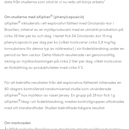
data från studierna som stöd är vi nu redo att börja arbeta.”
®
Om studierna med aXiphen
(phenylcapsaicin)
®
aXiphen
inkluderats i ett explorativt fälttest med Girolando-kor i
Brasilien, initierat av en mjölkproducent med en utmärkt produktion på
cirka 39 liter per ko och dag. I testet fick 54 Girolando-kor 15 mg
phenylcapsaicin per dag per ko (vilket motsvarar cirka 0,8 mg/kg
torrsubstans för denna typ av nötkreatur) i sin foderblandning under en
period av fem veckor. Detta tillskott resulterade i en genomsnittlig
ökning av mjölkavkastningen på cirka 2 liter per dag, vilket motsvarar
en förbättring av produktiviteten med cirka 5 %.
För att bekräfta resultaten från det explorativa fälttestet initierades en
90-dagars kontrollerad randomiserad studie som utvärderade
®
aXiphen
hos mjölkkor av rasen Jersey. En grupp på 28 kor fick 1 g
®
aXiphen
/dag i sin foderblandning, medan kontrollgruppen utfodrades
med sitt standardfoder. Studien bekräftade tidigare resultat.
Om marknaden