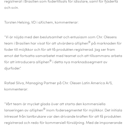
registrerat i Brasilien som fodertillsats för idisslare, samt för fjäderfä
och svin.
Torsten Helsing, VD i aXichem, kommenterar:
”Vi är nöjda med den beslutsamhet och entusiasm som Chr. Olesens
®
team i Brasilien har visat för att utvärdera aXiphen
på marknaden för
foder till möjlkkor och för att få produkten registrerad. Jag ser fram
emot det fortsatta samarbetet med teamet och att tillsammans arbeta
®
för att introducera aXiphen
i detta nya marknadssegment av
djurfoder.”
Rafael Silva, Managing Partner på Chr. Olesen Latin America A/S,
kommenterar:
”Vårt team är mycket glada över att starta den kommersiella
®
lanseringen av aXiphen
inom fodersegmentet för mjölkkor. Det initiala
intresset från lantbrukare var den drivande kraften för att få produkten
registrerad och redo för kommersiell försäljning. Med de imponerande