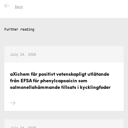
Back
Further reading
July 24, 2026
aXichem får positivt vetenskapligt utlåtande
från EFSA för phenylcapsaicin som
salmonellahämmande tillsats i kycklingfoder
July 24, 2026