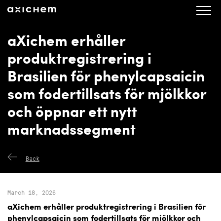
axichem.se
Press releases
aXichem erhåller
produktregistrering i
Brasilien för phenylcapsaicin
som fodertillsats för mjölkkor
och öppnar ett nytt
marknadssegment
Back
March 18, 2026
aXichem erhåller produktregistrering i Brasilien för
phenylcapsaicin som fodertillsats för mjölkkor och