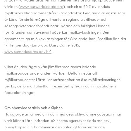
År 2024 rankades Brasilien som den femte största mjölkproducenten i
världen (
www.ourworldindata.org
), och cirka 80 % av landets
mjölkproduktion kommer från Girolando-kor. Girolando är en ras som
är känd för sin förmåga att hantera regionala skillnader och
säsongsbetonade förändringar i värme och fuktighet i landet,
förhållanden som avsevärt påverkar mjölkavkastningen. Den
genomsnittliga mjölkavkastningen för Girolando-kor i Brasilien är cirka
17 liter per dag (Embrapa Dairy Cattle, 2015,
www.semadesc.ms.gov.br
),
vilket är i den lägre nivån jämfört med andra ledande
mjölkproducerande länder i världen. Detta innebär att
mjölkproducenter i Brasilien strävar efter att öka mjölkavkastningen
per ko, genom att utnyttja till exempel ny teknik och innovationer i
foderblandningar.
Om phenylcapsaicin och aXiphen
Hälsofördelarna med chili och med dess aktiva ämne capsaicin, har
varit kända i århundraden. aXichems egenutvecklade molekyl,
phenylcapsaicin, kombinerar den naturligt förekommande