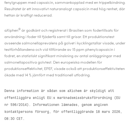
fenylgruppen med capsaicin, sammankopplad med en trippelbindning.
Resultatet är ett innovativt naturanalogt capsaicin med hög renhet, där
hettan är kraftigt reducerad.
®
aXiphen
är godkänt och registrerat i Brasilien som fodertillsats för
användning i foder till fjäderfä samt till grisar. Ett produktionstest
avseende salmonellaprevalens på golvet i kycklingstallar visade, under
testförhållandena och vid tillförande av 15 ppm phenylcapsaicin i
fodret, en statistiskt signifikant minskning av antal anläggningar med
salmonellapositiva golvtest. Den europeiska modellen för
produktionseffektivitet, EPEF, visade också att produktionseffektiviteten
ökade med 14 % jämfört med traditionell utfodring.
Denna information är sådan som aXichem är skyldigt att
offentliggöra enligt EU:s marknadsmissbruksförordning (EU
nr 596/2014). Informationen lämnades, genom angiven
kontaktpersons försorg, för offentliggörande 18 mars 2026,
08:30 CET.