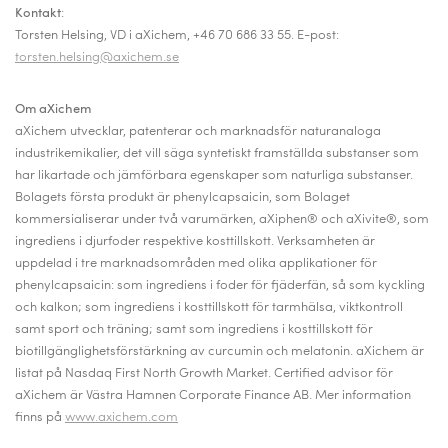
Kontakt
:
Torsten Helsing, VD i aXichem, +46 70 686 33 55. E-post:
torsten.helsing@axichem.se
Om aXichem
aXichem utvecklar, patenterar och marknadsför naturanaloga
industrikemikalier, det vill säga syntetiskt framställda substanser som
har likartade och jämförbara egenskaper som naturliga substanser.
Bolagets första produkt är phenylcapsaicin, som Bolaget
kommersialiserar under två varumärken, aXiphen® och aXivite®, som
ingrediens i djurfoder respektive kosttillskott. Verksamheten är
uppdelad i tre marknadsområden med olika applikationer för
phenylcapsaicin: som ingrediens i foder för fjäderfän, så som kyckling
och kalkon; som ingrediens i kosttillskott för tarmhälsa, viktkontroll
samt sport och träning; samt som ingrediens i kosttillskott för
biotillgänglighetsförstärkning av curcumin och melatonin. aXichem är
listat på Nasdaq First North Growth Market.
Certified advisor för
aXichem är Västra Hamnen Corporate Finance AB.
Mer information
finns på
www.axichem.com