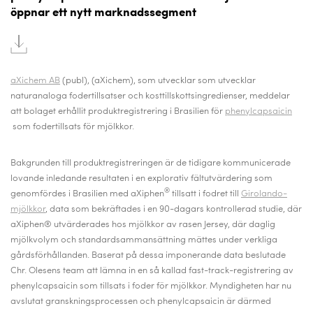
öppnar ett nytt marknadssegment
aXichem AB
(publ), (aXichem), som
utvecklar som utvecklar
naturanaloga fodertillsatser och kosttillskottsingredienser, meddelar
att bolaget erhållit produktregistrering i Brasilien för
phenylcapsaicin
som fodertillsats för mjölkkor.
Bakgrunden till produktregistreringen är de tidigare kommunicerade
lovande inledande resultaten i en explorativ fältutvärdering som
®
genomfördes i Brasilien med aXiphen
tillsatt i fodret till
Girolando-
mjölkkor
, data som bekräftades i en 90-dagars kontrollerad studie, där
aXiphen® utvärderades hos mjölkkor av rasen Jersey, där daglig
mjölkvolym och standardsammansättning mättes under verkliga
gårdsförhållanden. Baserat på dessa imponerande data beslutade
Chr. Olesens team att lämna in en så kallad fast-track-registrering av
phenylcapsaicin som tillsats i foder för mjölkkor.
Myndigheten har nu
avslutat granskningsprocessen och phenylcapsaicin är därmed