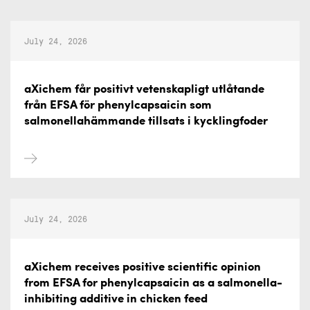
July 24, 2026
aXichem får positivt vetenskapligt utlåtande
från EFSA för phenylcapsaicin som
salmonellahämmande tillsats i kycklingfoder
July 24, 2026
aXichem receives positive scientific opinion
from EFSA for phenylcapsaicin as a salmonella-
inhibiting additive in chicken feed