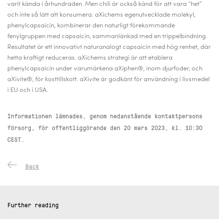
varit kända i århundraden. Men chili är också känd för att vara ”het”
och inte så lätt att konsumera. aXichems egenutvecklade molekyl,
phenylcapsaicin, kombinerar den naturligt förekommande
fenylgruppen med capsaicin, sammanlänkad med en trippelbindning.
Resultatet är ett innovativt naturanalogt capsaicin med hög renhet, där
hetta kraftigt reduceras. aXichems strategi är att etablera
phenylcapsaicin under varumärkena aXiphen®, inom djurfoder, och
aXivite®, för kosttillskott. aXivite är godkänt för användning i livsmedel
i EU och i USA.
Informationen lämnades, genom nedanstående kontaktpersons
försorg, för offentliggörande den 20 mars 2023, kl. 10:30
CEST.
Back
Further reading