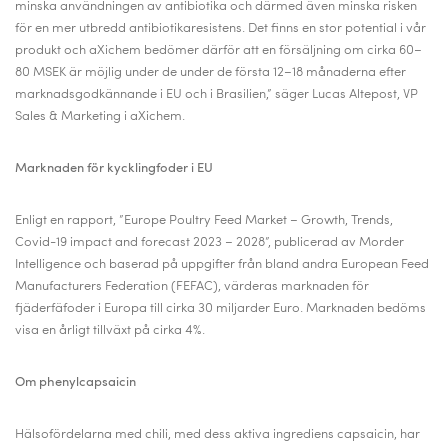
minska användningen av antibiotika och därmed även minska risken
för en mer utbredd antibiotikaresistens. Det finns en stor potential i vår
produkt och
aXichem bedömer därför att en försäljning om cirka 60–
80 MSEK är möjlig under de under de första 12–18 månaderna efter
marknadsgodkännande i EU och i Brasilien,” säger Lucas Altepost, VP
Sales & Marketing i aXichem.
Marknaden för kycklingfoder i EU
Enligt en rapport, ”
Europe Poultry Feed Market – Growth, Trends,
Covid-19 impact and forecast 2023 – 2028”, publicerad av
Morder
Intelligence och baserad på uppgifter från bland andra
European Feed
Manufacturers Federation (FEFAC),
värderas marknaden för
fjäderfäfoder i Europa till cirka 30 miljarder Euro. Marknaden bedöms
visa en årligt tillväxt på cirka 4%.
Om phenylcapsaicin
Hälsofördelarna med chili, med dess aktiva ingrediens capsaicin, har