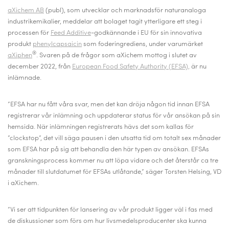
aXichem AB
(publ), som utvecklar och marknadsför naturanaloga
industrikemikalier, meddelar att bolaget tagit ytterligare ett steg i
processen för
Feed Additive
-godkännande i EU för sin innovativa
produkt
phenylcapsaicin
som foderingrediens, under varumärket
®
aXiphen
. Svaren på de frågor som aXichem mottog i slutet av
december 2022, från
European Food Safety Authority (EFSA),
är nu
inlämnade.
”EFSA har nu fått våra svar, men det kan dröja någon tid innan EFSA
registrerar vår inlämning och uppdaterar status för vår ansökan på sin
hemsida. När inlämningen registrerats hävs det som kallas för
”clockstop”, det vill säga pausen i den utsatta tid om totalt sex månader
som EFSA har på sig att behandla den här typen av ansökan. EFSAs
granskningsprocess kommer nu att löpa vidare och det återstår ca tre
månader till slutdatumet för EFSAs utlåtande,” säger Torsten Helsing, VD
i aXichem.
”Vi ser att tidpunkten för lansering av vår produkt ligger väl i fas med
de diskussioner som förs om hur livsmedelsproducenter ska kunna