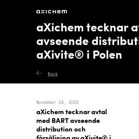
axichem.se
Press releases
aXichem tecknar a
avseende distribut
aXivite® i Polen
Back
November 24, 2020
aXichem tecknar avtal
med BART avseende
distribution och
försäljning av aXivite® i