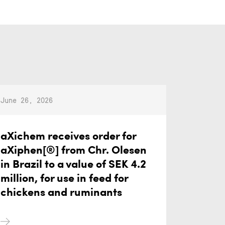
June 26, 2026
aXichem receives order for
aXiphen[®] from Chr. Olesen
in Brazil to a value of SEK 4.2
million, for use in feed for
chickens and ruminants