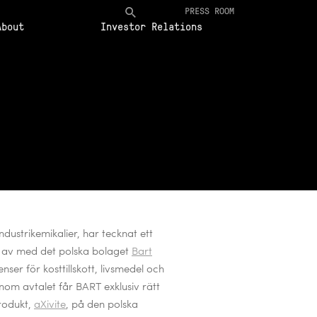
PRESS ROOM
About
Investor Relations
dustrikemikalier, har tecknat ett
ng av med det polska bolaget
Bart
ser för kosttillskott, livsmedel och
Genom avtalet får BART
exklusiv rätt
rodukt,
aXivite
, på den polska