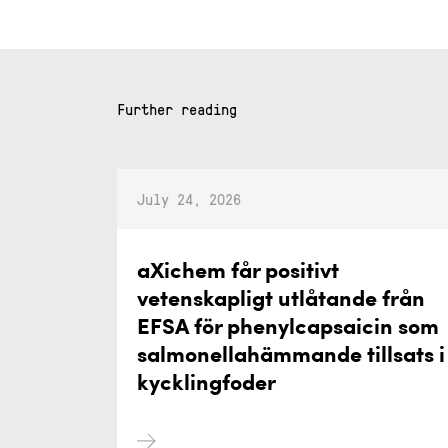
Further reading
July 24, 2026
aXichem får positivt
vetenskapligt utlåtande från
EFSA för phenylcapsaicin som
salmonellahämmande tillsats i
kycklingfoder