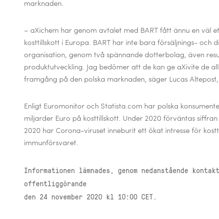
marknaden.
–
aXichem har genom avtalet med BART fått ännu en väl et
kosttillskott i Europa. BART har inte bara försäljnings- och 
organisation, genom två spännande dotterbolag, även resu
produktutveckling. Jag bedömer att de kan ge aXivite de all
framgång på den polska marknaden, säger Lucas Altepost, 
Enligt Euromonitor och Statista.com har polska konsumente
miljarder Euro på kosttillskott. Under 2020 förväntas siffran s
2020 har Corona-viruset inneburit ett ökat intresse för kostti
immunförsvaret.
Informationen lämnades, genom nedanstående kontak
offentliggörande
den 24 november 2020 kl 10:00 CET.