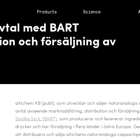
Products
Science
vtal med BART
ion och försäljning av
aXichem AB (publ), som utvecklar och säljer naturanaloga in
avtal avseende marknadsföring, distribution och försäljni
Spólka Sp.k. (BART)
,
som producerar och levererar ingredien
drycker och har försäljning i flera länder i östra Europa. 
att distribuera och sälja aXichems
naturanaloga capsacinp