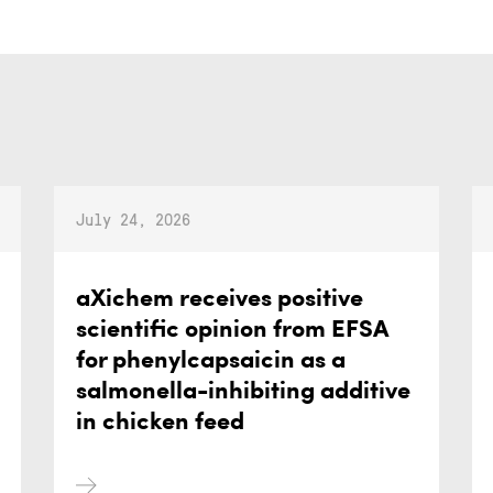
July 24, 2026
aXichem receives positive
scientific opinion from EFSA
for phenylcapsaicin as a
salmonella-inhibiting additive
in chicken feed