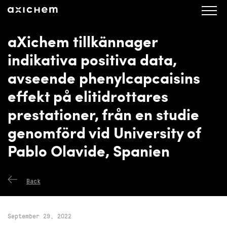
axichem.se
Press releases
aXichem tillkännager
indikativa positiva data,
avseende phenylcapcaisins
effekt på elitidrottares
prestationer, från en studie
genomförd vid University of
Pablo Olavide, Spanien
Back
September 29, 2022