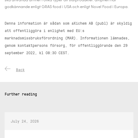
ska använda ämnet i olika typer av slutprodukter. aXiphen har
godkännande enligt GRAS food i USA och enligt Novel Food i Europa.
Denna information är sådan som aXichem AB (publ) är skyldig
att offentliggöra i enlighet med EU:s
marknadsmissbruksförordning (MAR). Informationen lämnades,
genom kontaktpersons försorg, för offentliggörande den 29
september 2022, kl 08:30 CEST.
Back
Further reading
July 24, 2026