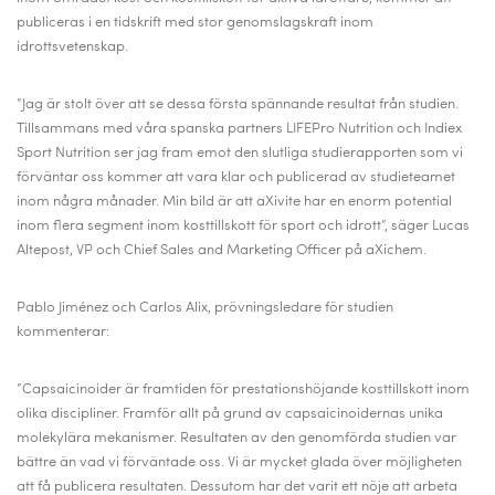
publiceras i en tidskrift med stor genomslagskraft inom
idrottsvetenskap.
”Jag är stolt över att se dessa första spännande resultat från studien.
Tillsammans med våra spanska partners LIFEPro Nutrition och Indiex
Sport Nutrition ser jag fram emot den slutliga studierapporten som vi
förväntar oss kommer att vara klar och publicerad av studieteamet
inom några månader. Min bild är att aXivite har en enorm potential
inom flera segment inom kosttillskott för sport och idrott”, säger Lucas
Altepost, VP och Chief Sales and Marketing Officer på aXichem.
Pablo Jiménez och Carlos Alix, prövningsledare för studien
kommenterar:
”Capsaicinoider är framtiden för prestationshöjande kosttillskott inom
olika discipliner. Framför allt på grund av capsaicinoidernas unika
molekylära mekanismer. Resultaten av den genomförda studien var
bättre än vad vi förväntade oss. Vi är mycket glada över möjligheten
att få publicera resultaten. Dessutom har det varit ett nöje att arbeta