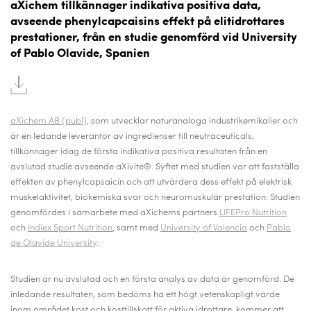
aXichem tillkännager indikativa positiva data,
avseende phenylcapcaisins effekt på elitidrottares
prestationer, från en studie genomförd vid University
of Pablo Olavide, Spanien
aXichem AB (publ)
, som utvecklar naturanaloga industrikemikalier
och
är en ledande leverantör av ingredienser till neutraceuticals,
tillkännager idag de första indikativa positiva resultaten från en
avslutad studie avseende aXivite®. Syftet med studien var att fastställa
effekten av phenylcapsaicin och att utvärdera dess effekt på elektrisk
muskelaktivitet, biokemiska svar och neuromuskulär prestation. Studien
genomfördes i samarbete med aXichems partners
LIFEPro Nutrition
och
Indiex Sport Nutrition
, samt med
University of Valencia
och
Pablo
de Olavide University
.
Studien är nu avslutad och en första analys av data är genomförd. De
inledande resultaten, som bedöms ha ett högt vetenskapligt värde
inom området kost och kosttillskott för aktiva idrottare, kommer att