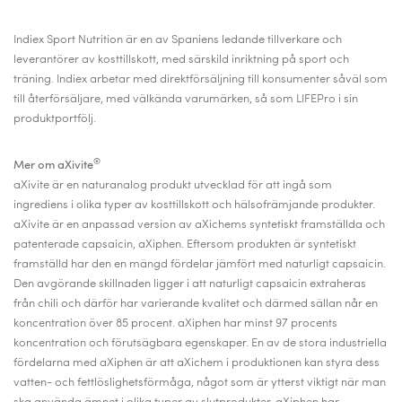
Indiex Sport Nutrition är en av Spaniens ledande tillverkare och
leverantörer av kosttillskott, med särskild inriktning på sport och
träning. Indiex arbetar med direktförsäljning till konsumenter såväl som
till återförsäljare, med välkända varumärken, så som LIFEPro i sin
produktportfölj.
®
Mer om aXivite
aXivite är en naturanalog produkt utvecklad för att ingå som
ingrediens i olika typer av kosttillskott och hälsofrämjande produkter.
aXivite är en anpassad version av aXichems syntetiskt framställda och
patenterade capsaicin, aXiphen. Eftersom produkten är syntetiskt
framställd har den en mängd fördelar jämfört med naturligt capsaicin.
Den avgörande skillnaden ligger i att naturligt capsaicin extraheras
från chili och därför har varierande kvalitet och därmed sällan når en
koncentration över 85 procent. aXiphen har minst 97 procents
koncentration och förutsägbara egenskaper. En av de stora industriella
fördelarna med aXiphen är att aXichem i produktionen kan styra dess
vatten- och fettlöslighetsförmåga, något som är ytterst viktigt när man