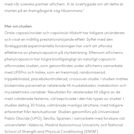
med vår svenska partner aXichem. Vi är övertygade om att detta är
starten på en framgångsrik väg tillsammans.”
Mer om studien
Orala capsaicinoider och capsinoid-tillskott har tidigare utvärderats
och visat en måttlig prestationshöjande effekt.
Syftet med den
föreliggande experimentella forskningen har varit att utforska
effekterna av phenylcapsaicin på styrketräning.
Eftersom aXichems
phenylcapsaicin har högre biotillgängligt än naturligt capsaicin
utformades studien, som genomfördes under aXichems samarbete
med LIFEPro och Indiex, som en trearmad, randomiserad,
trippelblindad, placebokontrollerad, crossover-studie.
I studien mättes
biokemiska parametrar relaterade till muskelskador, metabolism och
myoelektriska variabler.
Resultaten för relaterades till några av de
mest validerade testerna, väl beprövade i den här typen av studier. I
studien deltog 30 friska, vältränade manliga idrottare, med tidigare
erfarenhet från testsituationer. Studien genomförs på Universidad
Pablo Olavide (UPO), Sevilla, Spanien, i samarbete med forskare vid
universitetet i Valencia, Madrid Autonomous University och National
School of Strength and Physical Conditioning (ENFAF).