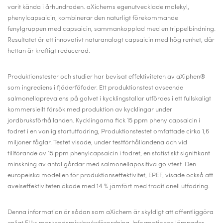
varit kända i århundraden. aXichems egenutvecklade molekyl,
phenylcapsaicin, kombinerar den naturligt förekommande
fenylgruppen med capsaicin, sammankopplad med en trippelbindning.
Resultatet är ett innovativt naturanalogt capsaicin med hög renhet, där
hettan är kraftigt reducerad.
Produktionstester och studier har bevisat effektiviteten av aXiphen®
som ingrediens i fjäderfäfoder. Ett produktionstest avseende
salmonellaprevalens på golvet i kycklingstallar utfördes i ett fullskaligt
kommersiellt försök med produktion av kycklingar under
jordbruksförhållanden. Kycklingarna fick 15 ppm phenylcapsaicin i
fodret i en vanlig startutfodring, Produktionstestet omfattade cirka 1,6
miljoner fåglar. Testet visade, under testförhållandena och vid
tillförande av 15 ppm phenylcapsaicin i fodret, en statistiskt signifikant
minskning av antal gårdar med salmonellapositiva golvtest. Den
europeiska modellen för produktionseffektivitet, EPEF, visade också att
avelseffektiviteten ökade med 14 % jämfört med traditionell utfodring.
Denna information är sådan som aXichem är skyldigt att offentliggöra