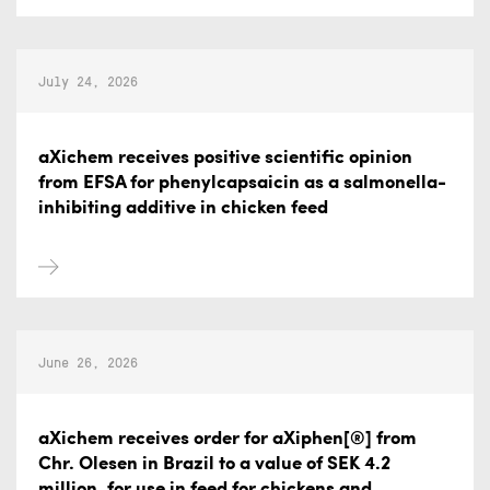
July 24, 2026
aXichem receives positive scientific opinion
from EFSA for phenylcapsaicin as a salmonella-
inhibiting additive in chicken feed
June 26, 2026
aXichem receives order for aXiphen[®] from
Chr. Olesen in Brazil to a value of SEK 4.2
million, for use in feed for chickens and