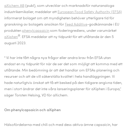
aXichem AB
(publ), som utvecklar och marknadsför naturanaloga
industrikemikalier, meddelar att
European Food Safety Authority (EFSA)
informerat bolaget om att myndigheten behöver ytterligare tid för
granskning av bolagets ansökan för
Feed Additive
-godkännande i EU
produkten
phenylcapsaicin
som foderingrediens, under varumärket
®
aXiphen
. EFSA meddelar att ny tidpunkt för ett utlåtande är den 5
augusti 2023.
" Vi har inte fått några nya frågor eller andra krav från EFSA utan
endast en ny tidpunkt för när de ser det som möjligt att komma med ett
utlåtande. Min bedömning är att det handlar om EFSAs planering och
resurser och att de vill säkerställa kvalitet i hela handläggningen. Vi
hade naturligtvis önskat att få ett besked på den tidigare angivna tiden,
men i stort ändrar det inte våra lanseringsplaner för aXiphen i Europa,”
säger Torsten Helsing, VD för aXichem.
Om phenylcapsaicin och aXiphen
Hälsofördelarna med chili och med dess aktiva ämne capsaicin, har