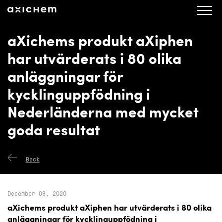
axichem.se
Press releases
aXichems produkt aXiphen
har utvärderats i 80 olika
anläggningar för
kycklinguppfödning i
Nederländerna med mycket
goda resultat
Back
December 09, 2020
aXichems produkt aXiphen har utvärderats i 80 olika
anläggningar för kycklinguppfödning i