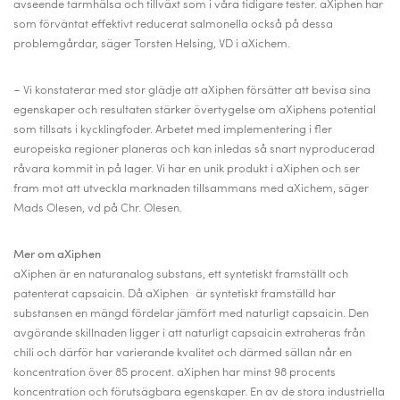
avseende tarmhälsa och tillväxt som i våra tidigare tester. aXiphen har
som förväntat effektivt reducerat salmonella också på dessa
problemgårdar, säger Torsten Helsing, VD i aXichem.
– Vi konstaterar med stor glädje att aXiphen försätter att bevisa sina
egenskaper och resultaten stärker övertygelse om aXiphens potential
som tillsats i kycklingfoder. Arbetet med implementering i fler
europeiska regioner planeras och kan inledas så snart nyproducerad
råvara kommit in på lager. Vi har en unik produkt i aXiphen och ser
fram mot att utveckla marknaden tillsammans med aXichem, säger
Mads Olesen, vd på Chr. Olesen.
Mer om aXiphen
aXiphen är en naturanalog substans, ett syntetiskt framställt och
patenterat capsaicin. Då aXiphen
är syntetiskt framställd har
substansen en mängd fördelar jämfört med naturligt capsaicin. Den
avgörande skillnaden ligger i att naturligt capsaicin extraheras från
chili och därför har varierande kvalitet och därmed sällan når en
koncentration över 85 procent. aXiphen har minst 98 procents
koncentration och förutsägbara egenskaper. En av de stora industriella