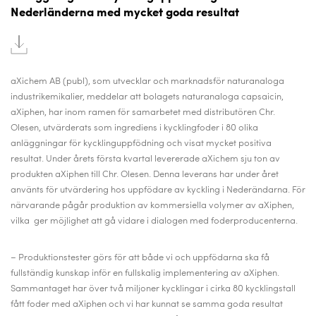
Nederländerna med mycket goda resultat
aXichem AB (publ), som utvecklar och marknadsför naturanaloga
industrikemikalier,
meddelar att bolagets naturanaloga capsaicin,
aXiphen, har inom ramen för samarbetet med distributören Chr.
Olesen, utvärderats som ingrediens i kycklingfoder i 80 olika
anläggningar för kycklinguppfödning och visat mycket positiva
resultat. Under årets första kvartal levererade aXichem sju ton av
produkten aXiphen till Chr. Olesen. Denna leverans har under året
använts för utvärdering hos uppfödare av kyckling i Nederändarna. För
närvarande pågår produktion av kommersiella volymer av aXiphen,
vilka ger möjlighet att gå vidare i dialogen med foderproducenterna.
– Produktionstester görs för att både vi och uppfödarna ska få
fullständig kunskap inför en fullskalig implementering av aXiphen.
Sammantaget har över två miljoner kycklingar i cirka 80 kycklingstall
fått foder med aXiphen och vi har kunnat se samma goda resultat