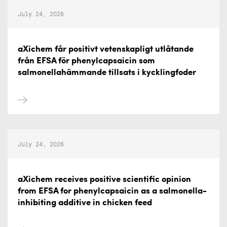
July 24, 2026
aXichem får positivt vetenskapligt utlåtande
från EFSA för phenylcapsaicin som
salmonellahämmande tillsats i kycklingfoder
July 24, 2026
aXichem receives positive scientific opinion
from EFSA for phenylcapsaicin as a salmonella-
inhibiting additive in chicken feed