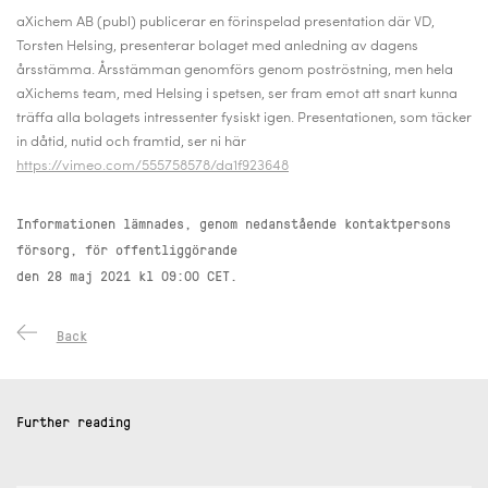
aXichem AB (publ) publicerar en förinspelad presentation där VD,
Torsten Helsing, presenterar bolaget med anledning av dagens
årsstämma. Årsstämman genomförs genom poströstning, men hela
aXichems team, med Helsing i spetsen, ser fram emot att snart kunna
träffa alla bolagets intressenter fysiskt igen.
Presentationen, som täcker
in dåtid, nutid och framtid, ser ni här
https://vimeo.com/555758578/da1f923648
Informationen lämnades, genom nedanstående kontaktpersons
försorg, för offentliggörande
den 28 maj 2021 kl 09:00 CET.
Back
Further reading