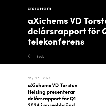
axichem.se
Press releases
aXichems VD Torst
delårsrapport för 
telekonferens
Back
May 17, 2024
aXichems VD Torsten
Helsing presenterar
delårsrapport för Q1
2024 i en webbsänd