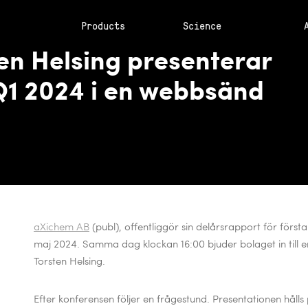
Products
Science
en Helsing presenterar
Q1 2024 i en webbsänd
aXichem AB
(publ
), offentliggör sin delårsrapport för förs
maj 2024. Samma dag klockan 16:00 bjuder bolaget in till
Torsten Helsing.
Efter konferensen följer en frågestund. Presentationen hålls 