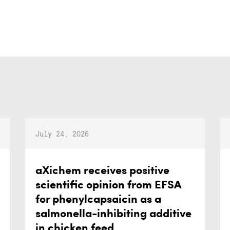
July 24, 2026
aXichem receives positive
scientific opinion from EFSA
for phenylcapsaicin as a
salmonella-inhibiting additive
in chicken feed