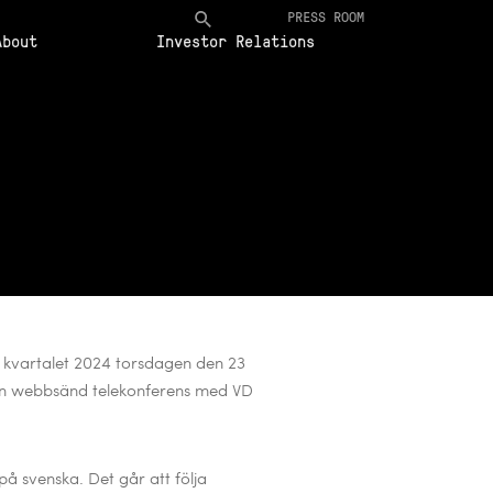
PRESS ROOM
About
Investor Relations
ta kvartalet 2024 torsdagen den 23
 en webbsänd telekonferens med VD
på svenska. Det går att följa