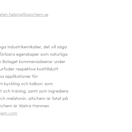
rsten.helsing@axichem.se
 industrikemikalier, det vill säga
ämförbara egenskaper som naturliga
om Bolaget kommersialiserar under
urfoder respektive kosttillskott.
a applikationer för
om kyckling och kalkon; som
port och träning; samt som ingrediens
 och melatonin. aXichem är listat på
aXichem är Västra Hamnen
hem.com