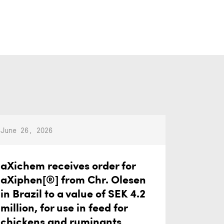
June 26, 2026
aXichem receives order for
aXiphen[®] from Chr. Olesen
in Brazil to a value of SEK 4.2
million, for use in feed for
chickens and ruminants