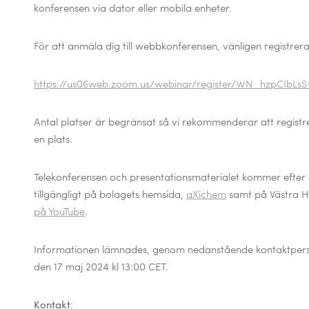
konferensen via dator eller mobila enheter.
För att anmäla dig till webbkonferensen, vänligen registrera 
https://us06web.zoom.us/webinar/register/WN_hzpCIbL
Antal platser är begränsat så vi rekommenderar att registre
en plats.
Telekonferensen och presentationsmaterialet kommer efter a
tillgängligt på bolagets hemsida,
aXichem
samt på Västra 
på YouTube
.
Informationen lämnades, genom nedanstående kontaktperso
den 17 maj 2024 kl 13:00 CET.
Kontakt
: