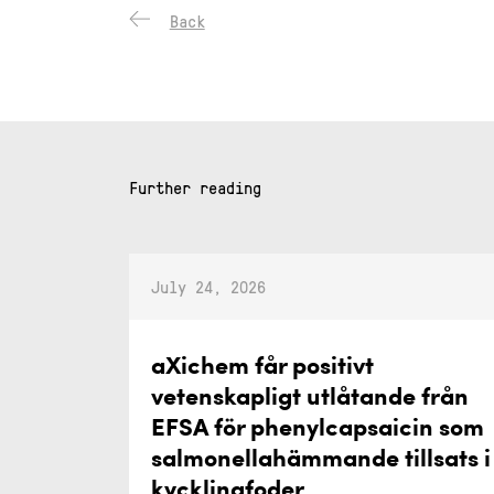
Back
Further reading
July 24, 2026
aXichem får positivt
vetenskapligt utlåtande från
EFSA för phenylcapsaicin som
salmonellahämmande tillsats i
kycklingfoder