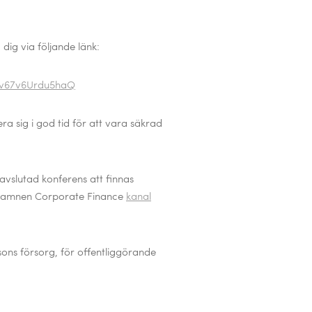
dig via följande länk:
sSv67v6Urdu5haQ
ra sig i god tid för att vara säkrad
vslutad konferens att finnas
Hamnen Corporate Finance
kanal
ns försorg, för offentliggörande