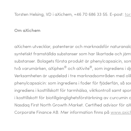
Torsten Helsing, VD i aXichem, +46 70 686 33 55. E-post:
to
Om aXichem
aXichem utvecklar, patenterar och marknadsför naturanaloga
syntetiskt framställda substanser som har likartade och j
substanser. Bolagets första produkt är phenylcapsaicin, s
®
®
två varumärken, aXiphen
och aXivite
, som ingrediens i dj
Verksamheten är uppdelad i tre marknadsområden med olik
phenylcapsaicin: som ingrediens i foder för fjäderfän, så s
ingrediens i kosttillskott för tarmhälsa, viktkontroll samt s
i kosttillskott för biotillgänglighetsförstärkning av curcumin
Nasdaq First North Growth Market. Certified advisor för 
Corporate Finance AB. Mer information finns på
www.axic