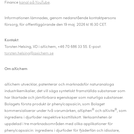
Finance
kanal på YouTube
.
Informationen lämnades, genom nedanstående kontaktpersons
försorg, för offentliggörande den 19 maj 2026 kl 16:30 CET.
Kontakt
:
Torsten Helsing, VD i aXichem, +46 70 686 33 55.
E-post:
torsten.helsing@axichem.se
Om aXichem
aXichem utvecklar, patenterar och marknadsför naturanaloga
industrikemikalier, det vill säga syntetiskt framställda substanser som
har likartade och jämförbara egenskaper som naturliga substanser.
Bolagets första produkt är phenylcapsaicin, som Bolaget
®
®
kommersialiserar under två varumärken, aXiphen
och aXivite
, som
ingrediens i djurfoder respektive kosttillskott. Verksamheten är
uppdelad i tre marknadsområden med olika applikationer för
phenylcapsaicin: ingrediens i djurfoder för fjäderfän och idisslare,