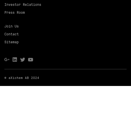
Investor Relations
Press Room
Join Us
Contact
Sitemap
© aXichem AB 2024