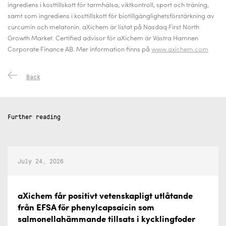
ingrediens i kosttillskott för tarmhälsa, viktkontroll, sport och träning,
samt som ingrediens i kosttillskott för biotillgänglighetsförstärkning av
curcumin och melatonin. aXichem är listat på Nasdaq First North
Growth Market.
Certified advisor för aXichem är Västra Hamnen
Corporate Finance AB.
Mer information finns på
www.axichem.com
Back
Further reading
July 24, 2026
aXichem får positivt vetenskapligt utlåtande
från EFSA för phenylcapsaicin som
salmonellahämmande tillsats i kycklingfoder