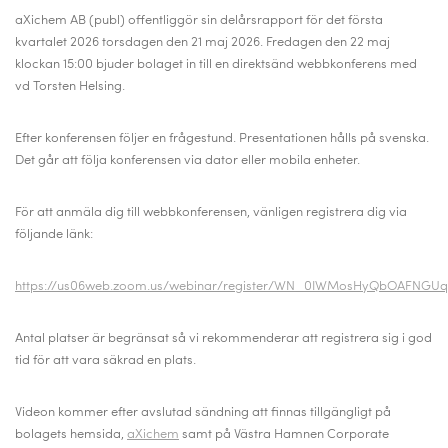
aXichem AB (publ) offentliggör sin delårsrapport för det första
kvartalet 2026 torsdagen den 21 maj 2026. Fredagen den 22 maj
klockan 15:00 bjuder bolaget in till en direktsänd webbkonferens med
vd Torsten Helsing.
Efter konferensen följer en frågestund. Presentationen hålls på svenska.
Det går att följa konferensen via dator eller mobila enheter.
För att anmäla dig till webbkonferensen, vänligen registrera dig via
följande länk:
https://us06web.zoom.us/webinar/register/WN_0IWMosHyQbOAFNGU
Antal platser är begränsat så vi rekommenderar att registrera sig i god
tid för att vara säkrad en plats.
Videon kommer efter avslutad sändning att finnas tillgängligt på
bolagets hemsida,
aXichem
samt på Västra Hamnen Corporate