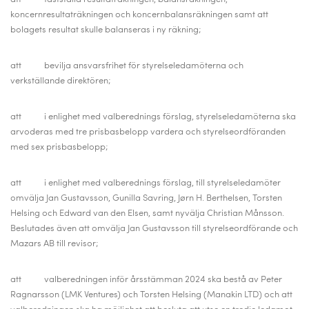
koncernresultaträkningen och koncernbalansräkningen samt att
bolagets resultat skulle balanseras i ny räkning;
att bevilja ansvarsfrihet för styrelseledamöterna och
verkställande direktören;
att i enlighet med valberednings förslag, styrelseledamöterna ska
arvoderas med tre prisbasbelopp vardera och styrelseordföranden
med sex prisbasbelopp;
att i enlighet med valberednings förslag, till styrelseledamöter
omvälja Jan Gustavsson, Gunilla Savring, Jørn H. Berthelsen, Torsten
Helsing och Edward van den Elsen, samt nyvälja Christian Månsson.
Beslutades även att omvälja Jan Gustavsson till styrelseordförande och
Mazars AB till revisor;
att valberedningen inför årsstämman 2024 ska bestå av Peter
Ragnarsson (LMK Ventures) och Torsten Helsing (Manakin LTD) och
att