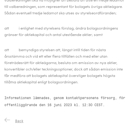
valberedningen ska ha möjlighet att besluta att utse en tredje ledamot
till valberedningen, som representant för bolagets övriga aktieägare.
Sådan eventuell tredje ledamot ska utses av styrelseordföranden;
att i enlighet med styrelsens förslag, ändra bolagsordningens
gränser för aktiekapital och antal utestående aktier; samt
att bemyndiga styrelsen att, längst intill tiden för nästa
årsstämma och vid ett eller flera tillfällen och med eller utan
företrädesrätt för aktieägarna, besluta om emission av nya aktier,
konvertibler och/eller teckningsoptioner, dock att sådan emission inte
får medföra att bolagets aktiekapital överstiger bolagets högsta
tillåtna aktiekapital enligt bolagsordningen.
Informationen lämnades, genom kontaktpersonens försorg, för
offentliggörande den 16 juni 2023 kl. 12:30 CEST.
Back