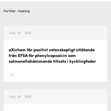
Further reading
July 24, 2026
aXichem får positivt vetenskapligt utlåtande
från EFSA för phenylcapsaicin som
salmonellahämmande tillsats i kycklingfoder
July 24, 2026