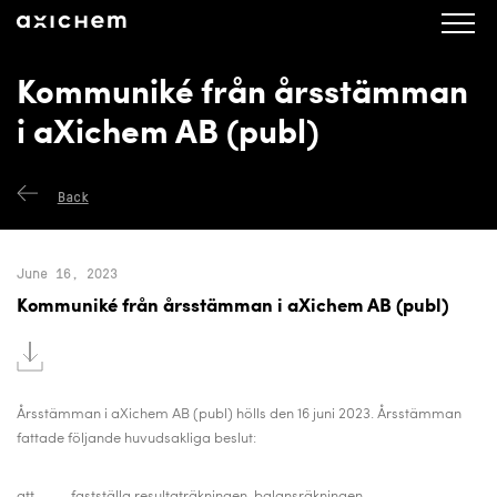
axichem.se
Press releases
Kommuniké från årsstämman
i aXichem AB (publ)
Back
June 16, 2023
Kommuniké från årsstämman i aXichem AB (publ)
Årsstämman i aXichem AB (publ) hölls den 16 juni 2023. Årsstämman
fattade följande huvudsakliga beslut:
att fastställa resultaträkningen, balansräkningen,