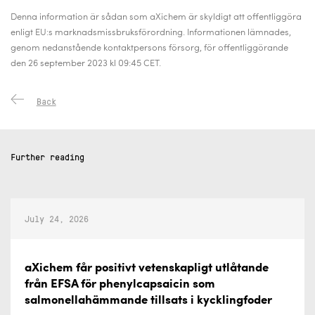
Denna information är sådan som aXichem är skyldigt att offentliggöra
enligt EU:s marknadsmissbruksförordning. Informationen lämnades,
genom nedanstående kontaktpersons försorg, för offentliggörande
den 26 september 2023 kl 09:45 CET.
Back
Further reading
July 24, 2026
aXichem får positivt vetenskapligt utlåtande
från EFSA för phenylcapsaicin som
salmonellahämmande tillsats i kycklingfoder