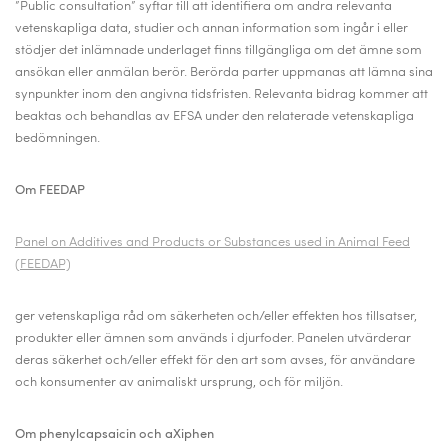
”Public consultation” syftar till att identifiera om andra relevanta
vetenskapliga data, studier och annan information som ingår i eller
stödjer det inlämnade underlaget finns tillgängliga om det ämne som
ansökan eller anmälan berör. Berörda parter uppmanas att lämna sina
synpunkter inom den angivna tidsfristen. Relevanta bidrag kommer att
beaktas och behandlas av EFSA under den relaterade vetenskapliga
bedömningen.
Om FEEDAP
Panel on Additives and Products or Substances used in Animal Feed
(FEEDAP)
ger vetenskapliga råd om säkerheten och/eller effekten hos tillsatser,
produkter eller ämnen som används i djurfoder. Panelen utvärderar
deras säkerhet och/eller effekt för den art som avses, för användare
och konsumenter av animaliskt ursprung, och för miljön.
Om phenylcapsaicin och aXiphen