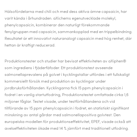
Hälsofördelarna med chili och med dess aktiva ämne capsaicin, har
varit kända i århundraden. aXichems egenutvecklade molekyl,
phenylcapsaicin, kombinerar den naturligt förekommande
fenylgruppen med capsaicin, sammankopplad med en trippelbindning.
Resultatet är ett innovativt naturanalogt capsaicin med hög renhet, där
hettan är kraftigt reducerad.
Produktionstester och studier har bevisat effektiviteten av aXiphen®
som ingrediens i fjäderfäfoder. Ett produktionstest avseende
salmonellaprevalens på golvet i kycklingstallar utfördes i ett fullskaligt
kommersiellt försök med produktion av kycklingar under
jordbruksförhållanden. Kycklingarna fick 15 ppm phenylcapsaicin i
fodret i en vanlig startutfodring, Produktionstestet omfattade cirka 1,6
miljoner fåglar. Testet visade, under testförhållandena och vid
tillförande av 15 ppm phenylcapsaicin i fodret, en statistiskt signifikant
minskning av antal gårdar med salmonellapositiva golvtest. Den
europeiska modellen för produktionseffektivitet, EPEF, visade också att
avelseffektiviteten ökade med 14 % jämfört med traditionell utfodring.