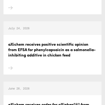
July 24, 2026
aXichem receives positive scientific opinion
from EFSA for phenylcapsaicin as a salmonella-
inhibiting additive in chicken feed
June 26, 2026
aXichem receives order for aXiphen[®] from