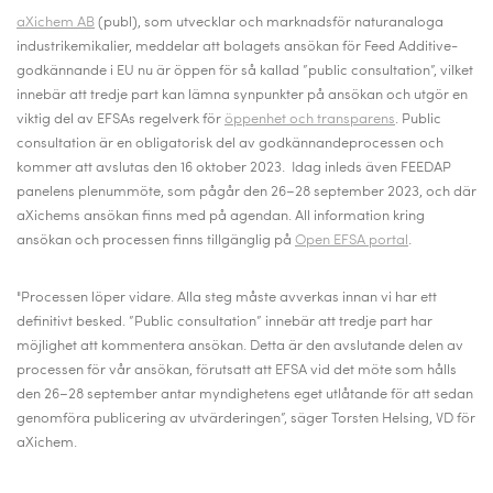
aXichem AB
(publ), som utvecklar och marknadsför naturanaloga
industrikemikalier, meddelar att bolagets ansökan för Feed Additive-
godkännande i EU nu är öppen för så kallad ”public consultation”, vilket
innebär att tredje part kan lämna synpunkter på ansökan och utgör en
viktig del av EFSAs regelverk för
öppenhet och transparens
. Public
consultation är en obligatorisk del av godkännandeprocessen och
kommer att avslutas den 16 oktober 2023. Idag inleds även FEEDAP
panelens plenummöte, som pågår den 26–28 september 2023, och där
aXichems ansökan finns med på agendan. All information kring
ansökan och processen finns tillgänglig på
Open EFSA portal
.
"Processen löper vidare. Alla steg måste avverkas innan vi har ett
definitivt besked. ”Public consultation” innebär att tredje part har
möjlighet att kommentera ansökan. Detta är den avslutande delen av
processen för vår ansökan, f
örutsatt att EFSA vid det möte som hålls
den 26–28 september antar myndighetens eget utlåtande för att sedan
genomföra publicering av utvärderingen
”, säger Torsten Helsing, VD för
aXichem.