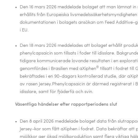
Den 16 mars 2026 meddelade bolaget att man lämnat in s
erhållits från
Europeiska livsmedelssäkerhetsmyndigheten
dokumentationen i bolagets ansökan om Feed Additive-
i EU.
Den 18 mars 2026 meddelades att bolaget erhållit produktr
phenylcapsaicin som tillsats i foder till idisslare. Bakgrund
tidigare kommunicerade lovande resultaten i en explorati
®
genomfördes i Brasilien med aXiphen
tillsatt i fodret till
G
bekräftades i en 90-dagars kontrollerad studie, där aXip
av rasen Jersey.
Phenylcapsaicin är därmed registrerat i Br
idisslare, samt för fjäderfä och svin.
Väsentliga händelser efter rapportperiodens slut
Den 8 april 2026
meddelade bolaget data från slutrappor
Jersey-kor som fått aXiphen i fodret. Data bekräftar att ph
mjölkkor ger ökad mjölkproduktion samt flera viktiga häl