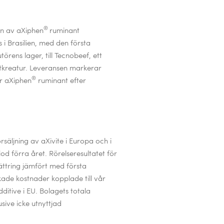
®
en av aXiphen
ruminant
 i Brasilien, med den första
örens lager, till
Tecnobeef,
ett
ötkreatur. Leveransen markerar
®
ör aXiphen
ruminant efter
säljning av aXivite i Europa och i
d förra året. Rörelseresultatet för
bättring jämfört med första
kade kostnader kopplade till vår
itive i EU.
Bolagets totala
lusive icke utnyttjad