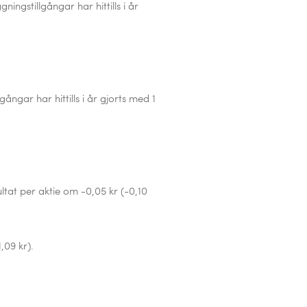
äggningstillgångar
har hittills i år
ångar har hittills i år gjorts med 1
ltat per aktie om -0,05 kr (-0,10
,09 kr).