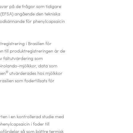
var på de frågor som tidigare
 (EFSA) angående den tekniska
godkännande för phenylcapsaicin
egistrering i Brasilien för
en till produktregistreringen är de
v fältutvärdering som
irolando-mjölkkor
, data som
®
hen
utvärderades hos mjölkkor
asilien som fodertillsats för
ten i en kontrollerad studie med
enylcapsaicin i foder till
sofördelar så som bättre termisk