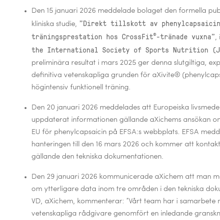
Den 15 januari 2026 meddelade bolaget
den formella pub
”Direkt tillskott av phenylcapsaici
kliniska studie,
®
träningsprestation hos CrossFit
-tränade vuxna”
,
the International Society of Sports Nutrition (J
preliminära resultat i mars 2025 ger denna slutgiltiga, e
definitiva vetenskapliga grunden för aXivite® (phenylcapsa
högintensiv funktionell träning.
Den 20 januari 2026
meddelades att Europeiska livsmede
uppdaterat informationen gällande aXichems ansökan om 
EU för phenylcapsaicin på EFSA:s webbplats. EFSA medde
hanteringen till den 16 mars 2026 och kommer att kontak
gällande den tekniska dokumentationen.
Den 29 januari 2026 kommunicerade
aXichem att man mo
om ytterligare data inom tre områden i den tekniska dok
VD, aXichem, kommenterar: ”Vårt team har i samarbete 
vetenskapliga rådgivare genomfört en inledande granskn