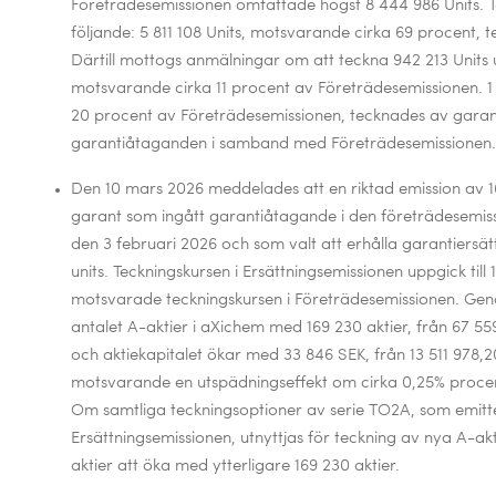
Företrädesemissionen omfattade högst
8 444 986 Units.
T
följande:
5 811 108
Units, motsvarande cirka 69 procent, t
Därtill mottogs anmälningar om att teckna 942 213 Units u
motsvarande cirka 11 procent av Företrädesemissionen. 1
20 procent av Företrädesemissionen, tecknades av gara
garantiåtaganden i samband med Företrädesemissionen.
Den 10 mars 2026 meddelades att en riktad emission av 16
garant som ingått garantiåtagande i den företrädesemissi
den 3 februari 2026 och som valt att erhålla garantiersä
units. Teckningskursen i Ersättningsemissionen uppgick till 1
motsvarade teckningskursen i Företrädesemissionen. Gen
antalet A-aktier i aXichem med 169 230 aktier, från 67 559 8
och aktiekapitalet ökar med 33 846 SEK, från 13 511 978,20
motsvarande en utspädningseffekt om cirka 0,25% procent
Om samtliga teckningsoptioner av serie TO2A, som emitt
Ersättningsemissionen, utnyttjas för teckning av nya A-ak
aktier att öka med ytterligare 169 230 aktier.