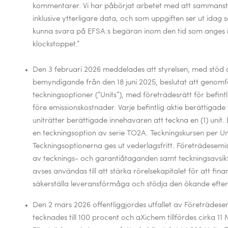
kommentarer. Vi har påbörjat arbetet med att sammanst
inklusive ytterligare data, och som uppgiften ser ut idag s
kunna svara på EFSA:s begäran inom den tid som anges
klockstoppet.”
Den 3 februari 2026 meddelades att styrelsen,
med stöd 
bemyndigande från den 18 juni 2025, beslutat att genomf
teckningsoptioner (”Units”), med företrädesrätt för befin
före emissionskostnader. Varje befintlig aktie berättigade til
uniträtter berättigade innehavaren att teckna en (1) unit.
en teckningsoption av serie TO2A. Teckningskursen per Unit
Teckningsoptionerna ges ut vederlagsfritt. Företrädesemis
av tecknings- och garantiåtaganden samt teckningsavsikte
avses användas till att stärka rörelsekapitalet för att fi
säkerställa leveransförmåga och stödja den ökande efte
Den 2 mars 2026 offentliggjordes utfallet av Företrädese
tecknades till 100 procent och aXichem tillfördes cirka 1