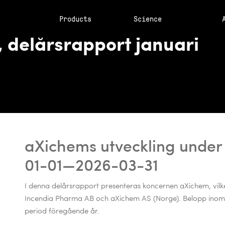
Products
Science
 delårsrapport januari
aXichems utveckling under
01-01—2026-03-31
I denna delårsrapport presenteras koncernen aXichem, vil
Incendia Pharma AB och aXichem
AS (Norge). Belopp ino
period föregående år.