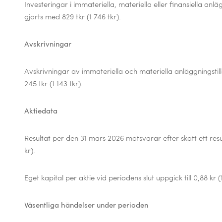
Investeringar i
immateriella, materiella eller finansiella anl
gjorts med 829 tkr (1 746 tkr).
Avskrivningar
Avskrivningar av immateriella och materiella anläggningstillg
245 tkr (1 143 tkr).
Aktiedata
Resultat per den 31 mars 2026 motsvarar efter skatt ett resu
kr).
Eget kapital per aktie vid periodens slut uppgick till 0,88 kr (1
Väsentliga händelser under perioden