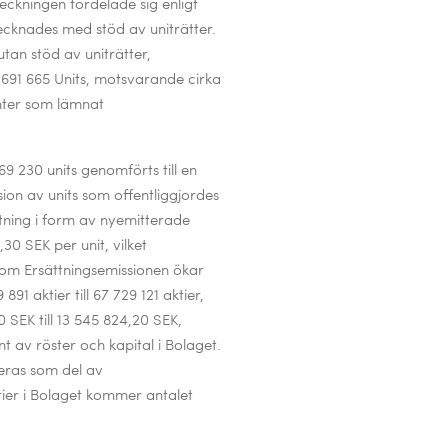
eckningen fördelade sig enligt
ecknades med stöd av uniträtter.
tan stöd av uniträtter,
 691 665 Units, motsvarande cirka
nter som lämnat
9 230 units genomförts till en
on av units som offentliggjordes
ttning i form av nyemitterade
,30 SEK per unit, vilket
om Ersättningsemissionen ökar
91 aktier till 67 729 121 aktier,
 SEK till 13 545 824,20 SEK,
 av röster och kapital i Bolaget.
eras som del av
tier i Bolaget kommer antalet