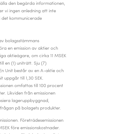
älla den begärda informationen,
er vi ingen anledning att inte
 i det kommunicerade
av bolagsstämmans
öra en emission av aktier och
tliga aktieägare, om cirka 11 MSEK
l en (1) uniträtt. Sju (7)
 En Unit består av en A-aktie och
 uppgår till 1,30 SEK.
sionen omfattas till 100 procent
r. Likviden från emissionen
nansiera lageruppbyggnad,
rfrågan på bolagets produkter.
missionen.
Företrädesemissionen
1 MSEK före emissionskostnader.