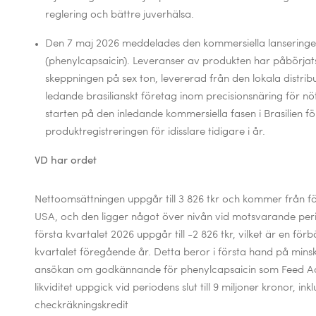
reglering och bättre juverhälsa.
Den 7 maj 2026
meddelades den kommersiella lansering
(phenylcapsaicin
). Leveranser av produkten har påbörjats
skeppningen på sex ton, levererad från den lokala distribut
ledande brasilianskt företag inom precisionsnäring för n
starten på den inledande kommersiella fasen i Brasilien f
produktregistreringen för idisslare tidigare i år.
VD har ordet
Nettoomsättningen uppgår till 3 826 tkr och kommer från för
USA, och den ligger något över nivån vid motsvarande perio
första kvartalet 2026 uppgår till -2 826 tkr, vilket är en för
kvartalet föregående år. Detta beror i första hand på mins
ansökan om godkännande för phenylcapsaicin som Feed Add
likviditet uppgick vid periodens slut till 9 miljoner kronor, ink
checkräkningskredit