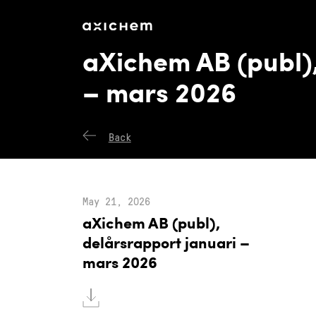
axichem.se
Financial Reports
aXichem AB (publ),
– mars 2026
Back
May 21, 2026
aXichem AB (publ),
delårsrapport januari –
mars 2026