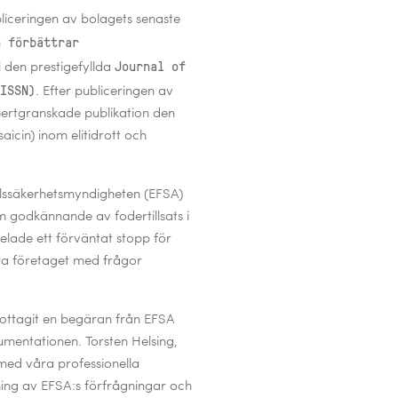
liceringen av bolagets senaste
n förbättrar
Journal of
 i den prestigefyllda
ISSN)
. Efter publiceringen av
xpertgranskade publikation den
icin) inom elitidrott och
lssäkerhetsmyndigheten (EFSA)
godkännande av fodertillsats i
lade ett förväntat stopp för
ta företaget med frågor
ttagit en begäran från EFSA
umentationen. Torsten Helsing,
med våra professionella
ing av EFSA:s förfrågningar och