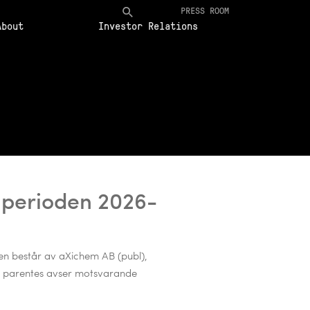
PRESS ROOM
About
Investor Relations
 perioden 2026-
ken består av aXichem AB (
publ),
m parentes avser motsvarande